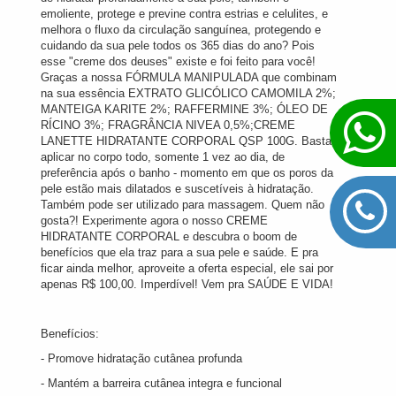
emoliente, protege e previne contra estrias e celulites, e
melhora o fluxo da circulação sanguínea, protegendo e
cuidando da sua pele todos os 365 dias do ano? Pois
esse "creme dos deuses" existe e foi feito para você!
Graças a nossa FÓRMULA MANIPULADA que combinam
na sua essência EXTRATO GLICÓLICO CAMOMILA 2%;
MANTEIGA KARITE 2%; RAFFERMINE 3%; ÓLEO DE
RÍCINO 3%; FRAGRÂNCIA NIVEA 0,5%;CREME
LANETTE HIDRATANTE CORPORAL QSP 100G. Basta
aplicar no corpo todo, somente 1 vez ao dia, de
preferência após o banho - momento em que os poros da
pele estão mais dilatados e suscetíveis à hidratação.
Também pode ser utilizado para massagem. Quem não
gosta?! Experimente agora o nosso CREME
HIDRATANTE CORPORAL e descubra o boom de
benefícios que ela traz para a sua pele e saúde. E pra
ficar ainda melhor, aproveite a oferta especial, ele sai por
apenas R$ 100,00. Imperdível! Vem pra SAÚDE E VIDA!
Benefícios:
- Promove hidratação cutânea profunda
- Mantém a barreira cutânea integra e funcional