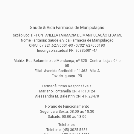
Saúde & Vida Farmácia de Manipulação
Razão Social - FONTANELLA FARMACIA DE MANIPULAÇÃO LTDA ME
Nome Fantasia: Saude & Vida Farmacia de Manipulação
CNPJ: 07.321.627/0001-93 - 07321627000193
Inscrição Estadual PR: 90335081-47
Matriz: Rua Belarmino de Mendonça, nº 325 - Centro - Lojas 04 e
05
Filial: Avenida Garibaldi, n° 1463 - Vila A
Foz do Iguaçu - PR
Farmacêuticas Responsáveis:
Mariano Fontenella CRF-PR 13124
Alessandra M. Balestrin CRF-PR 28478
Horário de Funcionamento
Segunda a Sexta: 08:00 às 18:30
Sábado: 08:00 às 13:00
Telefones:
Telefone: (45) 3025-5656