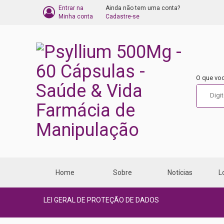
Entrar na
Ainda não tem uma conta?
BARRA
Minha conta
Cadastre-se
DO
CARRINHO
DE
O que vo
COMPRA
Home
Sobre
Notícias
L
LEI GERAL DE PROTEÇÃO DE DADOS