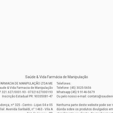
Saúde & Vida Farmácia de Manipulação
A FARMACIA DE MANIPULAÇÃO LTDA ME
Telefones:
aude & Vida Farmacia de Manipulação
Telefone: (45) 3025-5656
7.321.627/0001-93 - 07321627000193
Whatsapp (45) 9 9146-5679
Inscrição Estadual PR: 90335081-47
Ou pelo nosso e-mail: contato@saudev
onça, nº 325 - Centro - Lojas 04 e 05
Nenhuma parte deste website pode ser 
ilial: Avenida Garibaldi, n° 1463 - Vila A
dúvida sobre os produtos divulgados em