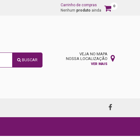
Carrinho de compras
0
Carrinho
Nenhum
produto
ainda
de
compras
VEJA NO MAPA
NOSSA LOCALIZAÇÃO
BUSCAR
VER MAIS