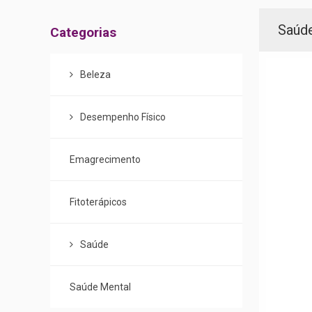
Menu
Saúd
Categorias
de
Categorias
Beleza
Desempenho Físico
Emagrecimento
Fitoterápicos
Saúde
Saúde Mental