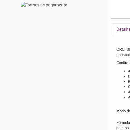
Detalh
ORC: 36
transpo
Confira 
A
D
R
C
A
A
Modo de
Fórmula
com as 