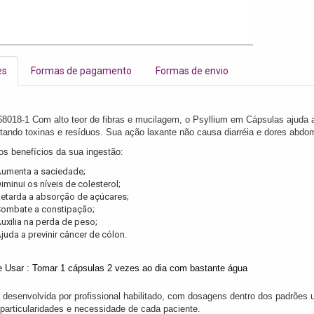
es
Formas de pagamento
Formas de envio
8018-1 Com alto teor de fibras e mucilagem, o Psyllium em Cápsulas ajuda a 
rtando toxinas e resíduos. Sua ação laxante não causa diarréia e dores abdom
os benefícios da sua ingestão:
umenta a saciedade;
iminui os níveis de colesterol;
etarda a absorção de açúcares;
ombate a constipação;
uxilia na perda de peso;
juda a previnir câncer de cólon.
 Usar : Tomar 1 cápsulas 2 vezes ao dia com bastante água
 desenvolvida por profissional habilitado, com dosagens dentro dos padrões
particularidades e necessidade de cada paciente.