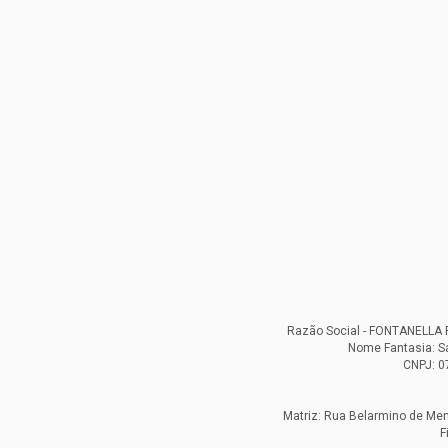
Razão Social - FONTANELL
Nome Fantasia: S
CNPJ: 0
Matriz: Rua Belarmino de Mend
F