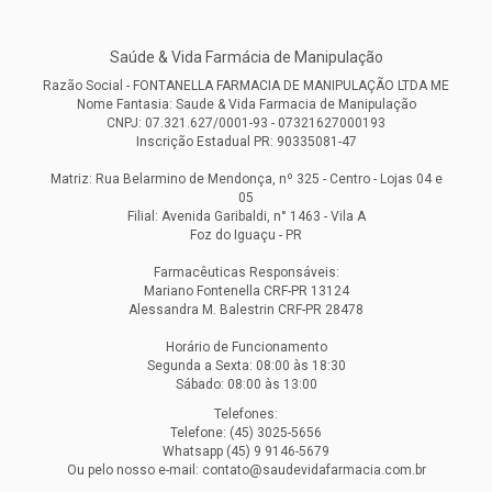
Saúde & Vida Farmácia de Manipulação
Razão Social - FONTANELLA FARMACIA DE MANIPULAÇÃO LTDA ME
Nome Fantasia: Saude & Vida Farmacia de Manipulação
CNPJ: 07.321.627/0001-93 - 07321627000193
Inscrição Estadual PR: 90335081-47
Matriz: Rua Belarmino de Mendonça, nº 325 - Centro - Lojas 04 e
05
Filial: Avenida Garibaldi, n° 1463 - Vila A
Foz do Iguaçu - PR
Farmacêuticas Responsáveis:
Mariano Fontenella CRF-PR 13124
Alessandra M. Balestrin CRF-PR 28478
Horário de Funcionamento
Segunda a Sexta: 08:00 às 18:30
Sábado: 08:00 às 13:00
Telefones:
Telefone: (45) 3025-5656
Whatsapp (45) 9 9146-5679
Ou pelo nosso e-mail: contato@saudevidafarmacia.com.br