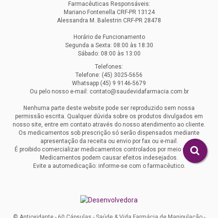
Farmacêuticas Responsáveis:
Mariano Fontenella CRF-PR 13124
Alessandra M. Balestrin CRF-PR 28478
Horário de Funcionamento
Segunda a Sexta: 08:00 às 18:30
Sábado: 08:00 às 13:00
Telefones:
Telefone: (45) 3025-5656
Whatsapp (45) 9 9146-5679
Ou pelo nosso e-mail: contato@saudevidafarmacia.com.br
Nenhuma parte deste website pode ser reproduzido sem nossa
permissão escrita. Qualquer dúvida sobre os produtos divulgados em
nosso site, entre em contato através do nosso atendimento ao cliente.
Os medicamentos sob prescrição só serão dispensados mediante
apresentação da receita ou envio por fax ou e-mail.
É proibido comercializar medicamentos controlados por meio remoto.
Medicamentos podem causar efeitos indesejados.
Evite a automedicação: informe-se com o farmacêutico.
© Antioxidante - 60 Cápsulas - Saúde & Vida Farmácia de Manipulação -