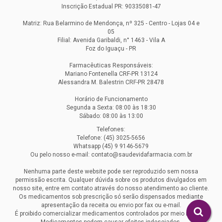
Inscrição Estadual PR: 90335081-47
Matriz: Rua Belarmino de Mendonça, nº 325 - Centro - Lojas 04 e
05
Filial: Avenida Garibaldi, n° 1463 - Vila A
Foz do Iguaçu - PR
Farmacêuticas Responsáveis:
Mariano Fontenella CRF-PR 13124
Alessandra M. Balestrin CRF-PR 28478
Horário de Funcionamento
Segunda a Sexta: 08:00 às 18:30
Sábado: 08:00 às 13:00
Telefones:
Telefone: (45) 3025-5656
Whatsapp (45) 9 9146-5679
Ou pelo nosso e-mail: contato@saudevidafarmacia.com.br
Nenhuma parte deste website pode ser reproduzido sem nossa
permissão escrita. Qualquer dúvida sobre os produtos divulgados em
nosso site, entre em contato através do nosso atendimento ao cliente.
Os medicamentos sob prescrição só serão dispensados mediante
apresentação da receita ou envio por fax ou e-mail.
É proibido comercializar medicamentos controlados por meio remoto.