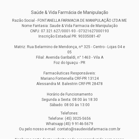
Saúde & Vida Farmácia de Manipulação
Razão Social - FONTANELLA FARMACIA DE MANIPULAÇÃO LTDA ME
Nome Fantasia: Saude & Vida Farmacia de Manipulação
CNPJ: 07.321.627/0001-93 - 07321627000193
Inscrição Estadual PR: 90335081-47
Matriz: Rua Belarmino de Mendonça, nº 325 - Centro - Lojas 04 e
05
Filial: Avenida Garibaldi, n° 1463 - Vila A
Foz do Iguaçu - PR
Farmacêuticas Responsáveis:
Mariano Fontenella CRF-PR 13124
Alessandra M. Balestrin CRF-PR 28478
Horário de Funcionamento
Segunda a Sexta: 08:00 às 18:30
Sábado: 08:00 às 13:00
Telefones:
Telefone: (45) 3025-5656
Whatsapp (45) 9 9146-5679
Ou pelo nosso e-mail: contato@saudevidafarmacia.com.br