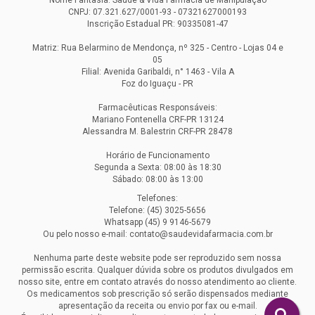
Nome Fantasia: Saude & Vida Farmacia de Manipulação
CNPJ: 07.321.627/0001-93 - 07321627000193
Inscrição Estadual PR: 90335081-47
Matriz: Rua Belarmino de Mendonça, nº 325 - Centro - Lojas 04 e
05
Filial: Avenida Garibaldi, n° 1463 - Vila A
Foz do Iguaçu - PR
Farmacêuticas Responsáveis:
Mariano Fontenella CRF-PR 13124
Alessandra M. Balestrin CRF-PR 28478
Horário de Funcionamento
Segunda a Sexta: 08:00 às 18:30
Sábado: 08:00 às 13:00
Telefones:
Telefone: (45) 3025-5656
Whatsapp (45) 9 9146-5679
Ou pelo nosso e-mail: contato@saudevidafarmacia.com.br
Nenhuma parte deste website pode ser reproduzido sem nossa
permissão escrita. Qualquer dúvida sobre os produtos divulgados em
nosso site, entre em contato através do nosso atendimento ao cliente.
Os medicamentos sob prescrição só serão dispensados mediante
apresentação da receita ou envio por fax ou e-mail.