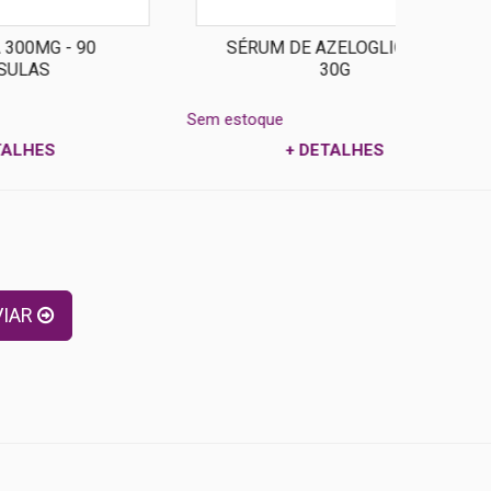
SÉRUM DE AZELOGLICINA -
30G
Sem estoque
Sem estoq
+ DETALHES
s
VIAR