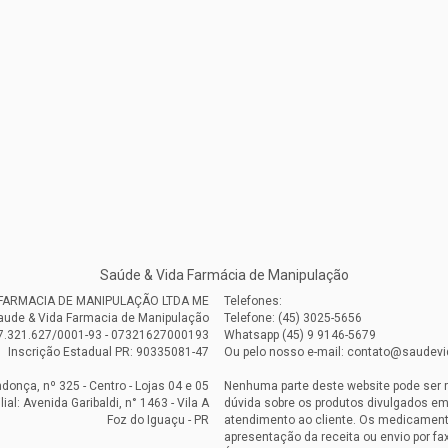
Saúde & Vida Farmácia de Manipulação
A FARMACIA DE MANIPULAÇÃO LTDA ME
Telefones:
aude & Vida Farmacia de Manipulação
Telefone: (45) 3025-5656
7.321.627/0001-93 - 07321627000193
Whatsapp (45) 9 9146-5679
Inscrição Estadual PR: 90335081-47
Ou pelo nosso e-mail: contato@saudev
onça, nº 325 - Centro - Lojas 04 e 05
Nenhuma parte deste website pode ser 
ilial: Avenida Garibaldi, n° 1463 - Vila A
dúvida sobre os produtos divulgados em
Foz do Iguaçu - PR
atendimento ao cliente. Os medicament
apresentação da receita ou envio por fax