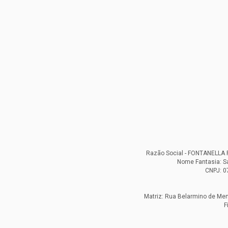
Razão Social - FONTANELL
Nome Fantasia: S
CNPJ: 0
Matriz: Rua Belarmino de Mend
F