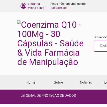
Entrar na
Ainda não tem uma conta?
BARRA
Minha conta
Cadastre-se
DO
CARRINHO
DE
O que vo
COMPRA
Home
Sobre
Notícias
L
LEI GERAL DE PROTEÇÃO DE DADOS