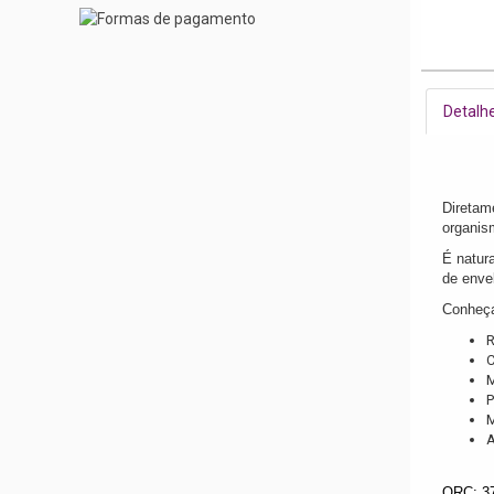
Detalh
Diretam
organis
É natur
de enve
Conheça
R
C
M
P
M
A
ORC: 3