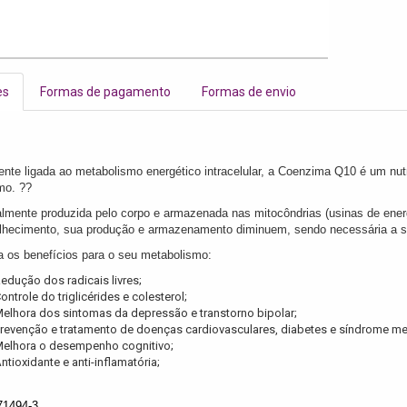
es
Formas de pagamento
Formas de envio
ente ligada ao metabolismo energético intracelular, a Coenzima Q10 é um nut
mo. ??
almente produzida pelo corpo e armazenada nas mitocôndrias (usinas de ener
lhecimento, sua produção e armazenamento diminuem, sendo necessária a 
 os benefícios para o seu metabolismo:
edução dos radicais livres;
ontrole do triglicérides e colesterol;
elhora dos sintomas da depressão e transtorno bipolar;
revenção e tratamento de doenças cardiovasculares, diabetes e síndrome me
elhora o desempenho cognitivo;
ntioxidante e anti-inflamatória;
71494-3