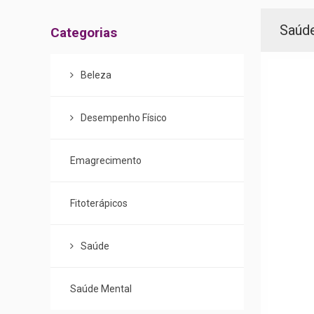
Menu
Saúd
Categorias
de
Categorias
Beleza
Desempenho Físico
Emagrecimento
Fitoterápicos
Saúde
Saúde Mental