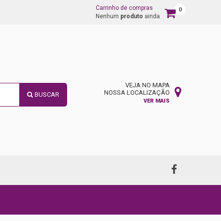
Carrinho de compras
0
Carrinho
Nenhum
produto
ainda
de
compras
VEJA NO MAPA
NOSSA LOCALIZAÇÃO
BUSCAR
VER MAIS