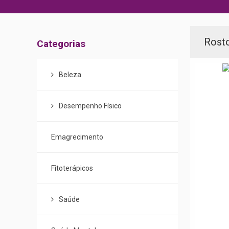
Menu
Rost
Categorias
de
Categorias
Beleza
Desempenho Físico
Emagrecimento
Fitoterápicos
Saúde