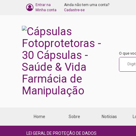
Entrar na
Ainda não tem uma conta?
BARRA
Minha conta
Cadastre-se
DO
CARRINHO
DE
COMPRA
O que vo
Home
Sobre
Notícias
L
LEI GERAL DE PROTEÇÃO DE DADOS