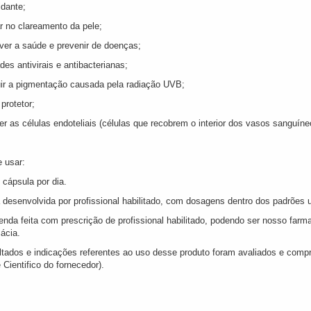
idante;
ar no clareamento da pele;
ver a saúde e prevenir de doenças;
ades antivirais e antibacterianas;
uir a pigmentação causada pela radiação UVB;
 protetor;
er as células endoteliais (células que recobrem o interior dos vasos sanguíne
 usar:
 cápsula por dia.
 desenvolvida por profissional habilitado, com dosagens dentro dos padrões 
enda feita com prescrição de profissional habilitado, podendo ser nosso fa
ácia.
ltados e indicações referentes ao uso desse produto foram avaliados e comp
 Cientifico do fornecedor).