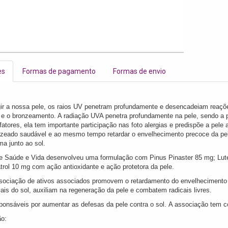
es
Formas de pagamento
Formas de envio
gir a nossa pele, os raios UV penetram profundamente e desencadeiam reaçõ
s e o bronzeamento. A radiação UVA penetra profundamente na pele, sendo a p
atores, ela tem importante participação nas foto alergias e predispõe a pele 
zeado saudável e ao mesmo tempo retardar o envelhecimento precoce da pel
a junto ao sol.
e Saúde e Vida desenvolveu uma formulação com Pinus Pinaster 85 mg; Lu
trol 10 mg com ação antioxidante e ação protetora da pele.
sociação de ativos associados promovem o retardamento do envelhecimento pr
iais do sol, auxiliam na regeneração da pele e combatem radicais livres.
ponsáveis por aumentar as defesas da pele contra o sol. A associação tem co
ão: