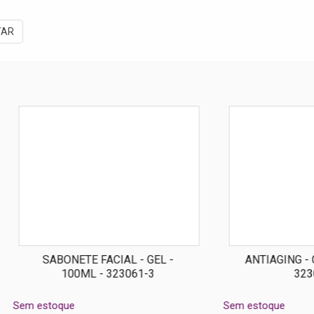
TAR
NETE FACIAL - GEL -
ANTIAGING - CREME - 30GR
100ML - 323061-3
323061-2
ue
Sem estoque