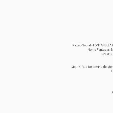
Razão Social - FONTANELL
Nome Fantasia: S
CNPJ: 0
Matriz: Rua Belarmino de Mend
F