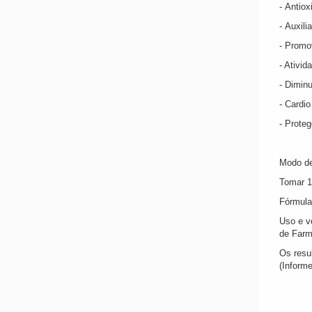
- Antiox
- Auxili
- Promo
- Ativid
- Dimin
- Cardio
- Proteg
Modo de
Tomar 1
Fórmula
Uso e v
de Farm
Os resu
(Informe