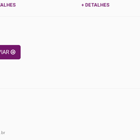
+ DETALHES
s
VIAR
.br