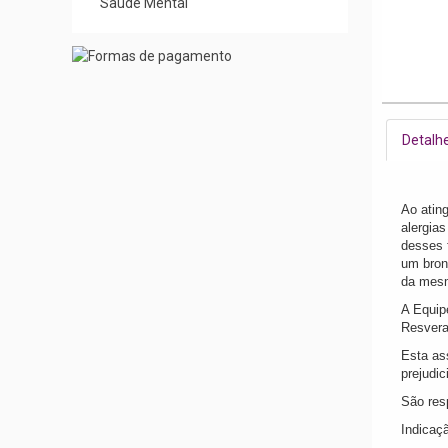
Saúde Mental
Detalh
Ao atin
alergia
desses f
um bron
da mesm
A Equip
Resvera
Esta as
prejudic
São res
Indicaç