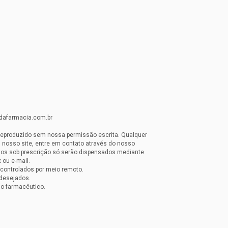
idafarmacia.com.br
reproduzido sem nossa permissão escrita. Qualquer
 nosso site, entre em contato através do nosso
os sob prescrição só serão dispensados mediante
 ou e-mail.
controlados por meio remoto.
desejados.
 o farmacêutico.