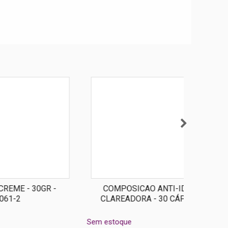
 -
COMPOSICAO ANTI-IDADE E
CALMA
CLAREADORA - 30 CÁPSULAS
Sem estoque
Sem estoq