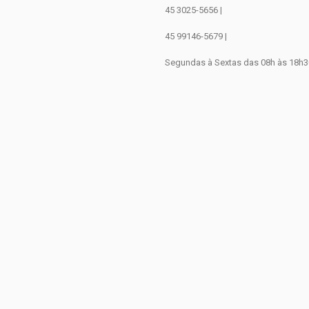
45 3025-5656 |
45 99146-5679 |
Segundas à Sextas das 08h às 18h3