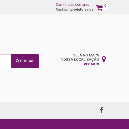
Carrinho de compras
0
Carrinho
Nenhum
produto
ainda
de
compras
VEJA NO MAPA
NOSSA LOCALIZAÇÃO
BUSCAR
VER MAIS