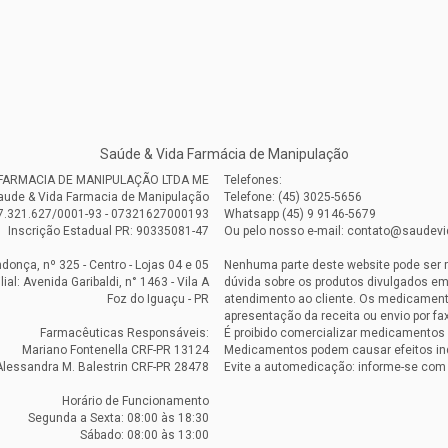
Saúde & Vida Farmácia de Manipulação
A FARMACIA DE MANIPULAÇÃO LTDA ME
Telefones:
aude & Vida Farmacia de Manipulação
Telefone: (45) 3025-5656
7.321.627/0001-93 - 07321627000193
Whatsapp (45) 9 9146-5679
Inscrição Estadual PR: 90335081-47
Ou pelo nosso e-mail: contato@saudev
onça, nº 325 - Centro - Lojas 04 e 05
Nenhuma parte deste website pode ser 
ilial: Avenida Garibaldi, n° 1463 - Vila A
dúvida sobre os produtos divulgados em
Foz do Iguaçu - PR
atendimento ao cliente. Os medicament
apresentação da receita ou envio por fax
Farmacêuticas Responsáveis:
É proibido comercializar medicamentos 
Mariano Fontenella CRF-PR 13124
Medicamentos podem causar efeitos in
Alessandra M. Balestrin CRF-PR 28478
Evite a automedicação: informe-se com
Horário de Funcionamento
Segunda a Sexta: 08:00 às 18:30
Sábado: 08:00 às 13:00