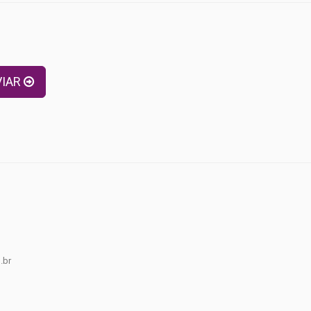
s
VIAR
.br