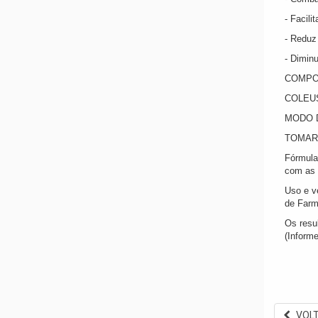
- Facil
- Reduz
- Diminu
COMPO
COLEUS
MODO 
TOMAR 
Fórmula
com as 
Uso e v
de Farm
Os resu
(Informe
VOL