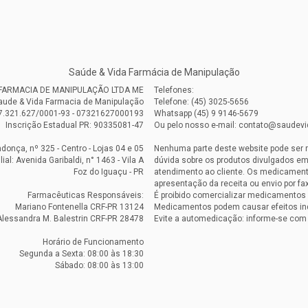
Saúde & Vida Farmácia de Manipulação
A FARMACIA DE MANIPULAÇÃO LTDA ME
Telefones:
aude & Vida Farmacia de Manipulação
Telefone: (45) 3025-5656
7.321.627/0001-93 - 07321627000193
Whatsapp (45) 9 9146-5679
Inscrição Estadual PR: 90335081-47
Ou pelo nosso e-mail: contato@saudev
onça, nº 325 - Centro - Lojas 04 e 05
Nenhuma parte deste website pode ser 
ilial: Avenida Garibaldi, n° 1463 - Vila A
dúvida sobre os produtos divulgados em
Foz do Iguaçu - PR
atendimento ao cliente. Os medicament
apresentação da receita ou envio por fax
Farmacêuticas Responsáveis:
É proibido comercializar medicamentos 
Mariano Fontenella CRF-PR 13124
Medicamentos podem causar efeitos in
Alessandra M. Balestrin CRF-PR 28478
Evite a automedicação: informe-se com
Horário de Funcionamento
Segunda a Sexta: 08:00 às 18:30
Sábado: 08:00 às 13:00