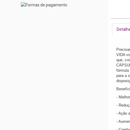
Detalh
Precisa
VIDA voc
que, co
CÁPSULA
fórmula
para a 
disposi
Benefíc
- Melho
- Reduçã
- Ação a
- Aument
- Comba