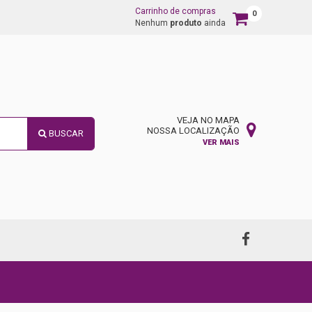
Carrinho de compras
0
Carrinho
Nenhum
produto
ainda
de
compras
VEJA NO MAPA
NOSSA LOCALIZAÇÃO
BUSCAR
VER MAIS