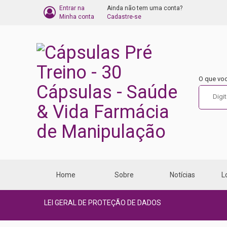
Entrar na
Ainda não tem uma conta?
BARRA
Minha conta
Cadastre-se
DO
CARRINHO
DE
O que vo
COMPRA
Home
Sobre
Notícias
L
LEI GERAL DE PROTEÇÃO DE DADOS