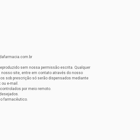
idafarmacia.com.br
reproduzido sem nossa permissão escrita. Qualquer
 nosso site, entre em contato através do nosso
os sob prescrição só serão dispensados mediante
 ou e-mail.
controlados por meio remoto.
desejados.
 o farmacêutico.