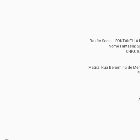
Razão Social - FONTANELL
Nome Fantasia: S
CNPJ: 0
Matriz: Rua Belarmino de Mend
F