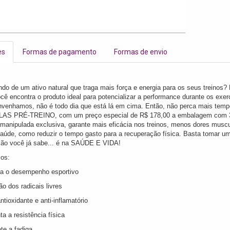
es
Formas de pagamento
Formas de envio
ndo de um ativo natural que traga mais força e energia para os seus trein
ê encontra o produto ideal para potencializar a performance durante os exer
nvenhamos, não é todo dia que está lá em cima. Então, não perca mais temp
S PRÉ-TREINO, com um preço especial de R$ 178,00 a embalagem com 30 
 manipulada exclusiva, garante mais eficácia nos treinos, menos dores muscu
saúde, como reduzir o tempo gasto para a recuperação física. Basta tomar uma
ção você já sabe... é na SAÚDE E VIDA!
ios:
ra o desempenho esportivo
o dos radicais livres
ntioxidante e anti-inflamatório
a a resistência física
te a fadiga