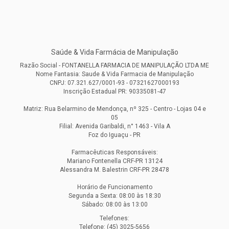
Saúde & Vida Farmácia de Manipulação
Razão Social - FONTANELLA FARMACIA DE MANIPULAÇÃO LTDA ME
Nome Fantasia: Saude & Vida Farmacia de Manipulação
CNPJ: 07.321.627/0001-93 - 07321627000193
Inscrição Estadual PR: 90335081-47
Matriz: Rua Belarmino de Mendonça, nº 325 - Centro - Lojas 04 e
05
Filial: Avenida Garibaldi, n° 1463 - Vila A
Foz do Iguaçu - PR
Farmacêuticas Responsáveis:
Mariano Fontenella CRF-PR 13124
Alessandra M. Balestrin CRF-PR 28478
Horário de Funcionamento
Segunda a Sexta: 08:00 às 18:30
Sábado: 08:00 às 13:00
Telefones:
Telefone: (45) 3025-5656