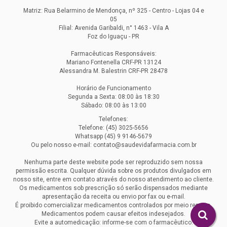
Matriz: Rua Belarmino de Mendonça, nº 325 - Centro - Lojas 04 e
05
Filial: Avenida Garibaldi, n° 1463 - Vila A
Foz do Iguaçu - PR
Farmacêuticas Responsáveis:
Mariano Fontenella CRF-PR 13124
Alessandra M. Balestrin CRF-PR 28478
Horário de Funcionamento
Segunda a Sexta: 08:00 às 18:30
Sábado: 08:00 às 13:00
Telefones:
Telefone: (45) 3025-5656
Whatsapp (45) 9 9146-5679
Ou pelo nosso e-mail: contato@saudevidafarmacia.com.br
Nenhuma parte deste website pode ser reproduzido sem nossa
permissão escrita. Qualquer dúvida sobre os produtos divulgados em
nosso site, entre em contato através do nosso atendimento ao cliente.
Os medicamentos sob prescrição só serão dispensados mediante
apresentação da receita ou envio por fax ou e-mail.
É proibido comercializar medicamentos controlados por meio remoto.
Medicamentos podem causar efeitos indesejados.
Evite a automedicação: informe-se com o farmacêutico.