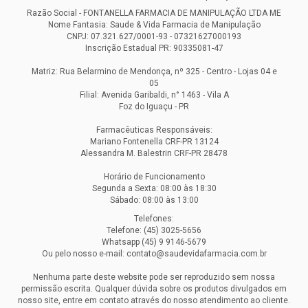
Razão Social - FONTANELLA FARMACIA DE MANIPULAÇÃO LTDA ME
Nome Fantasia: Saude & Vida Farmacia de Manipulação
CNPJ: 07.321.627/0001-93 - 07321627000193
Inscrição Estadual PR: 90335081-47
Matriz: Rua Belarmino de Mendonça, nº 325 - Centro - Lojas 04 e
05
Filial: Avenida Garibaldi, n° 1463 - Vila A
Foz do Iguaçu - PR
Farmacêuticas Responsáveis:
Mariano Fontenella CRF-PR 13124
Alessandra M. Balestrin CRF-PR 28478
Horário de Funcionamento
Segunda a Sexta: 08:00 às 18:30
Sábado: 08:00 às 13:00
Telefones:
Telefone: (45) 3025-5656
Whatsapp (45) 9 9146-5679
Ou pelo nosso e-mail: contato@saudevidafarmacia.com.br
Nenhuma parte deste website pode ser reproduzido sem nossa
permissão escrita. Qualquer dúvida sobre os produtos divulgados em
nosso site, entre em contato através do nosso atendimento ao cliente.