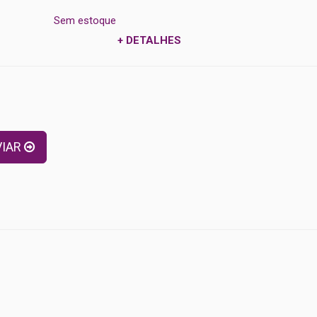
Sem estoque
Sem estoq
+ DETALHES
s
VIAR