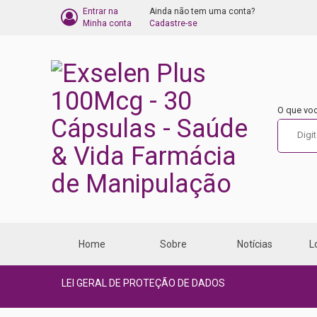
Entrar na
Ainda não tem uma conta?
BARRA
Minha conta
Cadastre-se
DO
CARRINHO
DE
O que vo
COMPRA
Home
Sobre
Notícias
L
LEI GERAL DE PROTEÇÃO DE DADOS