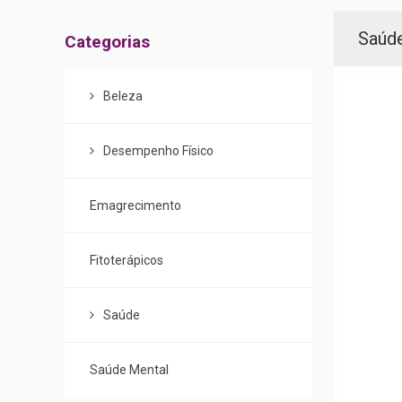
Menu
Saúd
Categorias
de
Categorias
Beleza
Desempenho Físico
Emagrecimento
Fitoterápicos
Saúde
Saúde Mental