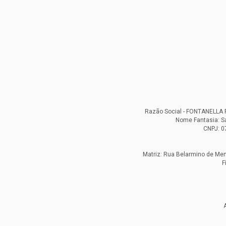
Razão Social - FONTANELL
Nome Fantasia: S
CNPJ: 0
Matriz: Rua Belarmino de Mend
F