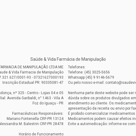
Saúde & Vida Farmácia de Manipulação
A FARMACIA DE MANIPULAÇÃO LTDA ME
Telefones:
aude & Vida Farmacia de Manipulação
Telefone: (45) 3025-5656
7.321.627/0001-93 - 07321627000193
Whatsapp (45) 9 9146-5679
Inscrição Estadual PR: 90335081-47
Ou pelo nosso e-mail: contato@saudev
onça, nº 325 - Centro - Lojas 04 e 05
Nenhuma parte deste website pode ser 
ilial: Avenida Garibaldi, n° 1463 - Vila A
dúvida sobre os produtos divulgados em
Foz do Iguaçu - PR
atendimento ao cliente. Os medicament
apresentação da receita ou envio por fax
Farmacêuticas Responsáveis:
É proibido comercializar medicamentos 
Mariano Fontenella CRF-PR 13124
Medicamentos podem causar efeitos in
Alessandra M. Balestrin CRF-PR 28478
Evite a automedicação: informe-se com
Horário de Funcionamento