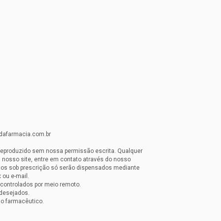
idafarmacia.com.br
reproduzido sem nossa permissão escrita. Qualquer
 nosso site, entre em contato através do nosso
os sob prescrição só serão dispensados mediante
 ou e-mail.
controlados por meio remoto.
desejados.
 o farmacêutico.