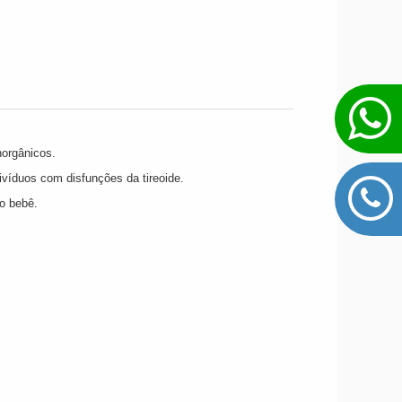
norgânicos.
ivíduos com disfunções da tireoide.
o bebê.