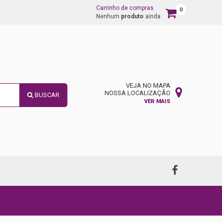
Carrinho de compras
0
Carrinho
Nenhum
produto
ainda
de
compras
VEJA NO MAPA
NOSSA LOCALIZAÇÃO
BUSCAR
VER MAIS