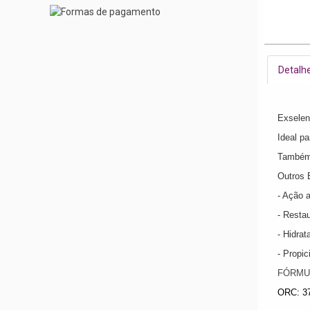
Detalh
Exselen 
Ideal pa
Também 
Outros 
- Ação a
- Restau
- Hidrat
- Propic
FÓRMUL
ORC: 3