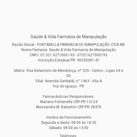
Saúde & Vida Farmácia de Manipulação
Razão Social - FONTANELLA FARMACIA DE MANIPULAÇÃO LTDA ME
Nome Fantasia: Saude & Vida Farmacia de Manipulação
CNPJ: 07.321.627/0001-93 - 07321627000193
Inscrição Estadual PR: 90335081-47
Matriz: Rua Belarmino de Mendonça, nº 325 - Centro - Lojas 04 e
05
Filial: Avenida Garibaldi, n° 1463 - Vila A
Foz do Iguaçu - PR
Farmacêuticas Responsáveis:
Mariano Fontenella CRF-PR 13124
Alessandra M. Balestrin CRF-PR 28478
Horário de Funcionamento
Segunda a Sexta: 08:00 às 18:30
Sábado: 08:00 às 13:00
Telefones: