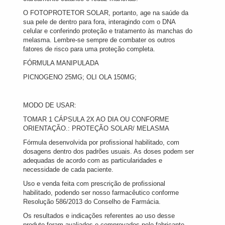
O FOTOPROTETOR SOLAR, portanto, age na saúde da
sua pele de dentro para fora, interagindo com o DNA
celular e conferindo proteção e tratamento às manchas do
melasma. Lembre-se sempre de combater os outros
fatores de risco para uma proteção completa.
FÓRMULA MANIPULADA
PICNOGENO 25MG; OLI OLA 150MG;
MODO DE USAR:
TOMAR 1 CÁPSULA 2X AO DIA OU CONFORME
ORIENTAÇÃO.: PROTEÇÃO SOLAR/ MELASMA
Fórmula desenvolvida por profissional habilitado, com
dosagens dentro dos padrões usuais. As doses podem ser
adequadas de acordo com as particularidades e
necessidade de cada paciente.
Uso e venda feita com prescrição de profissional
habilitado, podendo ser nosso farmacêutico conforme
Resolução 586/2013 do Conselho de Farmácia.
Os resultados e indicações referentes ao uso desse
produto foram avaliados e comprovados pelo fabricante