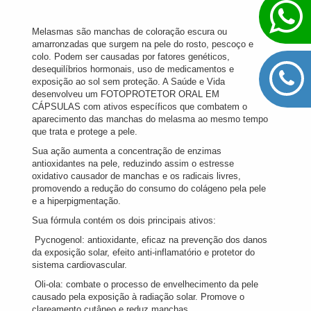
Melasmas são manchas de coloração escura ou
amarronzadas que surgem na pele do rosto, pescoço e
colo. Podem ser causadas por fatores genéticos,
desequilíbrios hormonais, uso de medicamentos e
exposição ao sol sem proteção. A Saúde e Vida
desenvolveu um FOTOPROTETOR ORAL EM
CÁPSULAS com ativos específicos que combatem o
aparecimento das manchas do melasma ao mesmo tempo
que trata e protege a pele.
Sua ação aumenta a concentração de enzimas
antioxidantes na pele, reduzindo assim o estresse
oxidativo causador de manchas e os radicais livres,
promovendo a redução do consumo do colágeno pela pele
e a hiperpigmentação.
Sua fórmula contém os dois principais ativos:
 Pycnogenol: antioxidante, eficaz na prevenção dos danos
da exposição solar, efeito anti-inflamatório e protetor do
sistema cardiovascular.
 Oli-ola: combate o processo de envelhecimento da pele
causado pela exposição à radiação solar. Promove o
clareamento cutâneo e reduz manchas.