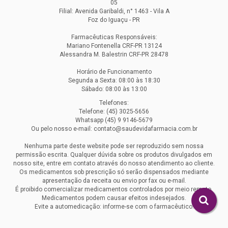
05
Filial: Avenida Garibaldi, n° 1463 - Vila A
Foz do Iguaçu - PR
Farmacêuticas Responsáveis:
Mariano Fontenella CRF-PR 13124
Alessandra M. Balestrin CRF-PR 28478
Horário de Funcionamento
Segunda a Sexta: 08:00 às 18:30
Sábado: 08:00 às 13:00
Telefones:
Telefone: (45) 3025-5656
Whatsapp (45) 9 9146-5679
Ou pelo nosso e-mail: contato@saudevidafarmacia.com.br
Nenhuma parte deste website pode ser reproduzido sem nossa
permissão escrita. Qualquer dúvida sobre os produtos divulgados em
nosso site, entre em contato através do nosso atendimento ao cliente.
Os medicamentos sob prescrição só serão dispensados mediante
apresentação da receita ou envio por fax ou e-mail.
É proibido comercializar medicamentos controlados por meio remoto.
Medicamentos podem causar efeitos indesejados.
Evite a automedicação: informe-se com o farmacêutico.