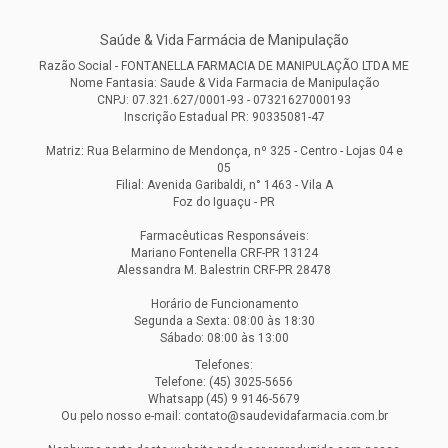
Saúde & Vida Farmácia de Manipulação
Razão Social - FONTANELLA FARMACIA DE MANIPULAÇÃO LTDA ME
Nome Fantasia: Saude & Vida Farmacia de Manipulação
CNPJ: 07.321.627/0001-93 - 07321627000193
Inscrição Estadual PR: 90335081-47
Matriz: Rua Belarmino de Mendonça, nº 325 - Centro - Lojas 04 e
05
Filial: Avenida Garibaldi, n° 1463 - Vila A
Foz do Iguaçu - PR
Farmacêuticas Responsáveis:
Mariano Fontenella CRF-PR 13124
Alessandra M. Balestrin CRF-PR 28478
Horário de Funcionamento
Segunda a Sexta: 08:00 às 18:30
Sábado: 08:00 às 13:00
Telefones:
Telefone: (45) 3025-5656
Whatsapp (45) 9 9146-5679
Ou pelo nosso e-mail: contato@saudevidafarmacia.com.br