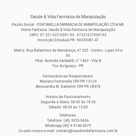
Saúde & Vida Farmácia de Manipulação
Razão Social - FONTANELLA FARMACIA DE MANIPULAÇÃO LTDA ME
Nome Fantasia: Saude & Vida Farmacia de Manipulação
CNPJ: 07.321.627/0001-93 - 07321627000193
Inscrição Estadual PR: 90335081-47
Matriz: Rua Belarmino de Mendonça, nº 325 - Centro - Lojas 04 e
05
Filial: Avenida Garibaldi, n° 1463 - Vila A
Foz do Iguaçu - PR
Farmacêuticas Responsáveis:
Mariano Fontenella CRF-PR 13124
Alessandra M. Balestrin CRF-PR 28478
Horário de Funcionamento
Segunda a Sexta: 08:00 às 18:30
Sábado: 08:00 às 13:00
Telefones:
Telefone: (45) 3025-5656
Whatsapp (45) 9 9146-5679
Ou pelo nosso e-mail: contato@saudevidafarmacia.com.br