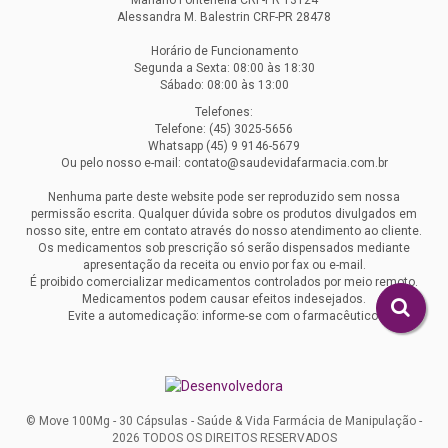
Mariano Fontenella CRF-PR 13124
Alessandra M. Balestrin CRF-PR 28478
Horário de Funcionamento
Segunda a Sexta: 08:00 às 18:30
Sábado: 08:00 às 13:00
Telefones:
Telefone: (45) 3025-5656
Whatsapp (45) 9 9146-5679
Ou pelo nosso e-mail: contato@saudevidafarmacia.com.br
Nenhuma parte deste website pode ser reproduzido sem nossa
permissão escrita. Qualquer dúvida sobre os produtos divulgados em
nosso site, entre em contato através do nosso atendimento ao cliente.
Os medicamentos sob prescrição só serão dispensados mediante
apresentação da receita ou envio por fax ou e-mail.
É proibido comercializar medicamentos controlados por meio remoto.
Medicamentos podem causar efeitos indesejados.
Evite a automedicação: informe-se com o farmacêutico.
© Move 100Mg - 30 Cápsulas - Saúde & Vida Farmácia de Manipulação -
2026 TODOS OS DIREITOS RESERVADOS