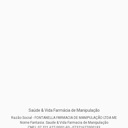
Saúde & Vida Farmácia de Manipulação
Razão Social - FONTANELLA FARMACIA DE MANIPULAÇÃO LTDA ME
Nome Fantasia: Saude & Vida Farmacia de Manipulação
CNPJ: 07.321.627/0001-93 - 07321627000193