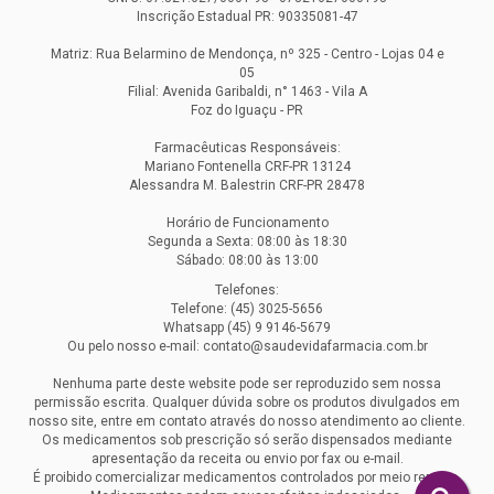
Inscrição Estadual PR: 90335081-47
Matriz: Rua Belarmino de Mendonça, nº 325 - Centro - Lojas 04 e
05
Filial: Avenida Garibaldi, n° 1463 - Vila A
Foz do Iguaçu - PR
Farmacêuticas Responsáveis:
Mariano Fontenella CRF-PR 13124
Alessandra M. Balestrin CRF-PR 28478
Horário de Funcionamento
Segunda a Sexta: 08:00 às 18:30
Sábado: 08:00 às 13:00
Telefones:
Telefone: (45) 3025-5656
Whatsapp (45) 9 9146-5679
Ou pelo nosso e-mail: contato@saudevidafarmacia.com.br
Nenhuma parte deste website pode ser reproduzido sem nossa
permissão escrita. Qualquer dúvida sobre os produtos divulgados em
nosso site, entre em contato através do nosso atendimento ao cliente.
Os medicamentos sob prescrição só serão dispensados mediante
apresentação da receita ou envio por fax ou e-mail.
É proibido comercializar medicamentos controlados por meio remoto.