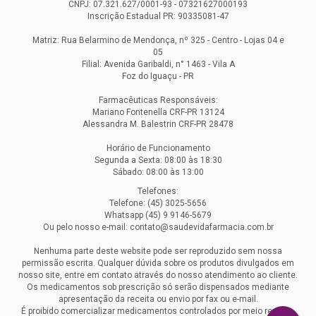
CNPJ: 07.321.627/0001-93 - 07321627000193
Inscrição Estadual PR: 90335081-47
Matriz: Rua Belarmino de Mendonça, nº 325 - Centro - Lojas 04 e
05
Filial: Avenida Garibaldi, n° 1463 - Vila A
Foz do Iguaçu - PR
Farmacêuticas Responsáveis:
Mariano Fontenella CRF-PR 13124
Alessandra M. Balestrin CRF-PR 28478
Horário de Funcionamento
Segunda a Sexta: 08:00 às 18:30
Sábado: 08:00 às 13:00
Telefones:
Telefone: (45) 3025-5656
Whatsapp (45) 9 9146-5679
Ou pelo nosso e-mail: contato@saudevidafarmacia.com.br
Nenhuma parte deste website pode ser reproduzido sem nossa
permissão escrita. Qualquer dúvida sobre os produtos divulgados em
nosso site, entre em contato através do nosso atendimento ao cliente.
Os medicamentos sob prescrição só serão dispensados mediante
apresentação da receita ou envio por fax ou e-mail.
É proibido comercializar medicamentos controlados por meio remoto.