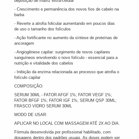
deposição de matriz extra-celular
- Crescimento e permanência dos novos fios de cabelo na
barba
- Reverte a atrofia folicular aumentando em poucos dias
de uso o tamanho dos folículos
- Ação fortificante no aumento da síntese de proteínas de
ancoragem
- Angiogênese capilar: surgimento de novos capilares
sanguíneos envolvendo o novo folículo - essencial para a
nutrição e vitalidade dos cabelos
- Inibição da enzima relacionada ao processo que atrofia o
folículo capilar
COMPOSIÇÂO:
SERUM 30ML - FATOR AFGF 1%; FATOR VEGF 1%;
FATOR BFGF 1%; FATOR IGF 1%; SERUM QSP 30ML;
FRASCO VIDRO SERUM 30ML
MODO DE USAR:
APLICAR NO LOCAL COM MASSAGEM ATÉ 2X AO DIA.
Fórmula desenvolvida por profissional habilitado, com
dosagens dentro dos padrões usuais. As doses podem ser