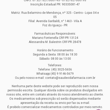
CNPJ: 07.321.627/0001-93 - 07321627000193
Inscrição Estadual PR: 90335081-47
Matriz: Rua Belarmino de Mendonça, nº 325 - Centro - Lojas 04 e
05
Filial: Avenida Garibaldi, n° 1463 - Vila A
Foz do Iguaçu - PR
Farmacêuticas Responsáveis:
Mariano Fontenella CRF-PR 13124
Alessandra M. Balestrin CRF-PR 28478
Horário de Funcionamento
Segunda a Sexta: 08:00 às 18:30
Sábado: 08:00 às 13:00
Telefones:
Telefone: (45) 3025-5656
Whatsapp (45) 9 9146-5679
Ou pelo nosso e-mail: contato@saudevidafarmacia.com.br
Nenhuma parte deste website pode ser reproduzido sem nossa
permissão escrita. Qualquer dúvida sobre os produtos divulgados em
nosso site, entre em contato através do nosso atendimento ao cliente.
Os medicamentos sob prescrição só serão dispensados mediante
apresentação da receita ou envio por fax ou e-mail.
É proibido comercializar medicamentos controlados por meio remoto.