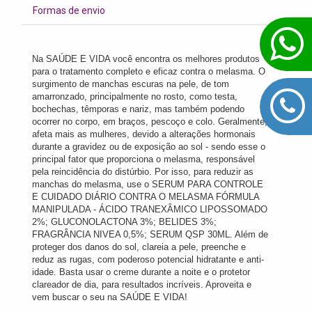
Formas de envio
Na SAÚDE E VIDA você encontra os melhores produtos
para o tratamento completo e eficaz contra o melasma. O
surgimento de manchas escuras na pele, de tom
amarronzado, principalmente no rosto, como testa,
bochechas, têmporas e nariz, mas também podendo
ocorrer no corpo, em braços, pescoço e colo. Geralmente,
afeta mais as mulheres, devido a alterações hormonais
durante a gravidez ou de exposição ao sol - sendo esse o
principal fator que proporciona o melasma, responsável
pela reincidência do distúrbio. Por isso, para reduzir as
manchas do melasma, use o SERUM PARA CONTROLE
E CUIDADO DIÁRIO CONTRA O MELASMA FÓRMULA
MANIPULADA - ÁCIDO TRANEXÂMICO LIPOSSOMADO
2%; GLUCONOLACTONA 3%; BELIDES 3%;
FRAGRÂNCIA NIVEA 0,5%; SERUM QSP 30ML. Além de
proteger dos danos do sol, clareia a pele, preenche e
reduz as rugas, com poderoso potencial hidratante e anti-
idade. Basta usar o creme durante a noite e o protetor
clareador de dia, para resultados incríveis. Aproveita e
vem buscar o seu na SAÚDE E VIDA!