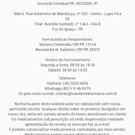
Inscrição Estadual PR: 90335081-47
Matriz: Rua Belarmino de Mendonça, nº 325 - Centro - Lojas 04 e
05
Filial: Avenida Garibaldi, n° 1463 - Vila A
Foz do Iguaçu - PR
Farmacêuticas Responsáveis:
Mariano Fontenella CRF-PR 13124
Alessandra M. Balestrin CRF-PR 28478
Horário de Funcionamento
Segunda a Sexta: 08:00 às 18:30
Sábado: 08:00 às 13:00
Telefones:
Telefone: (45) 3025-5656
Whatsapp (45) 9 9146-5679
Ou pelo nosso e-mail: contato@saudevidafarmacia.com.br
Nenhuma parte deste website pode ser reproduzido sem nossa
permissão escrita. Qualquer dúvida sobre os produtos divulgados em
nosso site, entre em contato através do nosso atendimento ao cliente.
Os medicamentos sob prescrição só serão dispensados mediante
apresentação da receita ou envio por fax ou e-mail.
É proibido comercializar medicamentos controlados por meio remoto.
Medicamentos podem causar efeitos indesejados.