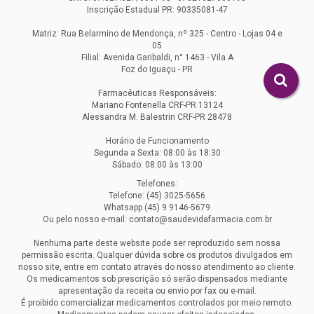
Inscrição Estadual PR: 90335081-47
Matriz: Rua Belarmino de Mendonça, nº 325 - Centro - Lojas 04 e
05
Filial: Avenida Garibaldi, n° 1463 - Vila A
Foz do Iguaçu - PR
Farmacêuticas Responsáveis:
Mariano Fontenella CRF-PR 13124
Alessandra M. Balestrin CRF-PR 28478
Horário de Funcionamento
Segunda a Sexta: 08:00 às 18:30
Sábado: 08:00 às 13:00
Telefones:
Telefone: (45) 3025-5656
Whatsapp (45) 9 9146-5679
Ou pelo nosso e-mail: contato@saudevidafarmacia.com.br
Nenhuma parte deste website pode ser reproduzido sem nossa
permissão escrita. Qualquer dúvida sobre os produtos divulgados em
nosso site, entre em contato através do nosso atendimento ao cliente.
Os medicamentos sob prescrição só serão dispensados mediante
apresentação da receita ou envio por fax ou e-mail.
É proibido comercializar medicamentos controlados por meio remoto.